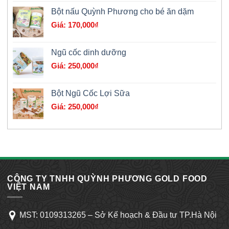
là:
tại
Bột nấu Quỳnh Phương cho bé ăn dặm
210,000₫.
là:
170,000
₫
179,000₫.
Ngũ cốc dinh dưỡng
250,000
₫
Bột Ngũ Cốc Lợi Sữa
250,000
₫
CÔNG TY TNHH QUỲNH PHƯƠNG GOLD FOOD
VIỆT NAM
MST: 0109313265 – Sở Kế hoạch & Đầu tư TP.Hà Nội