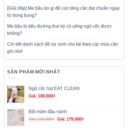
[Giải đáp] Mẹ bầu ăn gì để con tăng cân đạt chuẩn ngay
từ trong bụng?
Mẹ bầu bị tiểu đường thai kỳ có uống ngũ cốc được
không?
Chi tiết danh sách đồ sơ sinh cho bé theo các mùa cần
ghi nhớ
SẢN PHẨM MỚI NHẤT
Ngũ cốc hạt EAT CLEAN
180,000
₫
Bột mầm đậu nành
Giá
Giá
210,000
₫
179,000
₫
gốc
hiện