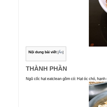
Nội dung bài viết
[
Ẩn
]
THÀNH PHẦN
Ngũ cốc hạt eatclean gồm có: Hạt óc chó, hạnh n