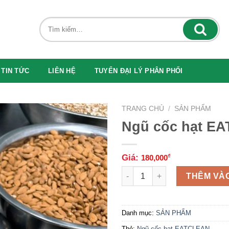
TIN TỨC
LIÊN HỆ
TUYỂN ĐẠI LÝ PHÂN PHỐI
TRANG CHỦ
/
SẢN PHẨM
Ngũ cốc hạt E
Giá:
₫
180,000
THÊM VÀO
Danh mục:
SẢN PHẨM
Thẻ:
Ngũ cốc hạt EATCLEAN