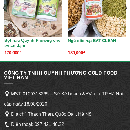
Bột nấu Quỳnh Phương cho
Ngũ cốc hạt EAT CLEAN
bé ăn dặm
170,000
₫
180,000
₫
CÔNG TY TNHH QUỲNH PHƯƠNG GOLD FOOD
VIỆT NAM
MST: 0109313265 – Sở Kế hoạch & Đầu tư TP.Hà Nội
cấp ngày 18/08/2020
Địa chỉ: Thạch Thán, Quốc Oai , Hà Nội
Điện thoại:
097.421.48.22