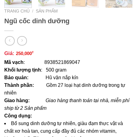
TRANG CHỦ
/
SẢN PHẨM
Ngũ cốc dinh dưỡng
Giá:
₫
250,000
Mã vạch
: 8938521869047
Khối lượng tịnh
: 500 gram
Bảo quản:
Hũ vặn nắp kín
Thành phần:
Gồm 27 loại hạt dinh dưỡng trong tự
nhiên
Giao hàng:
Giao hàng thanh toán tại nhà, miễn phí
ship từ 2 Sản phẩm
Công dụng:
Bổ sung dinh dưỡng tự nhiên, giàu đạm thực vật và
chất xơ hoà tan, cung cấp đầy đủ các nhóm vitamin,