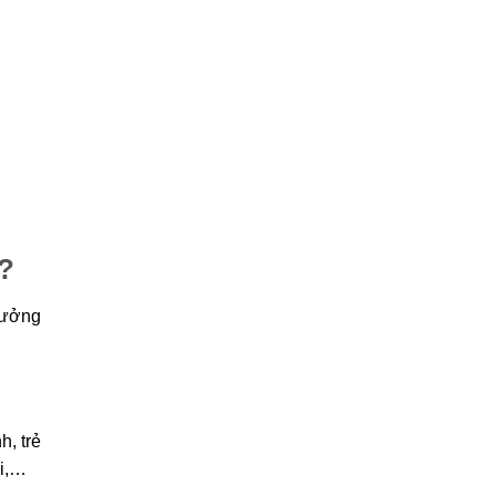
é?
hưởng
h, trẻ
ối,…