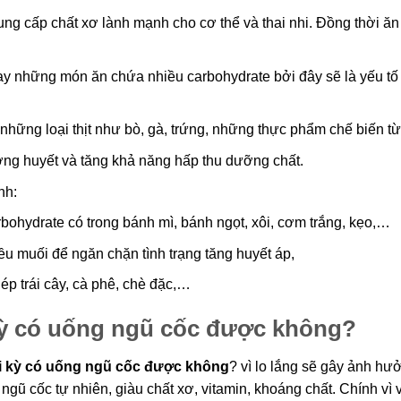
cung cấp chất xơ lành mạnh cho cơ thể và thai nhi. Đồng thời ă
y những món ăn chứa nhiều carbohydrate bởi đây sẽ là yếu tố
à những loại thịt như bò, gà, trứng, những thực phẩm chế biến t
ng huyết và tăng khả năng hấp thu dưỡng chất.
ánh:
bohydrate có trong bánh mì, bánh ngọt, xôi, cơm trắng, kẹo,…
u muối để ngăn chặn tình trạng tăng huyết áp,
ép trái cây, cà phê, chè đặc,…
 kỳ có uống ngũ cốc được không?
ai kỳ có uống ngũ cốc được không
? vì lo lắng sẽ gây ảnh hư
ngũ cốc tự nhiên, giàu chất xơ, vitamin, khoáng chất. Chính vì 