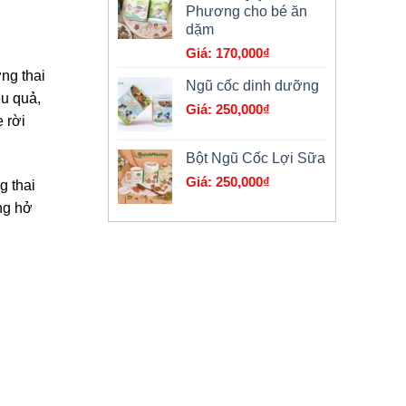
Phương cho bé ăn
là:
dặm
179,000₫.
170,000
₫
ờng thai
Ngũ cốc dinh dưỡng
ệu quả,
250,000
₫
 rời
Bột Ngũ Cốc Lợi Sữa
250,000
₫
g thai
ng hở