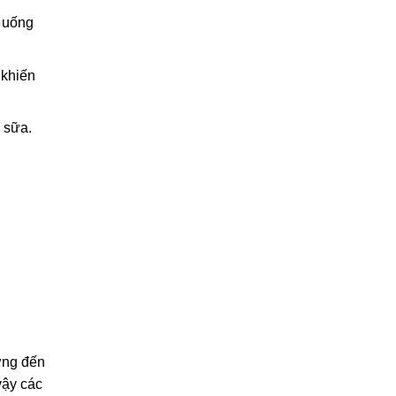
n uống
 khiến
ừ sữa.
ởng đến
vậy các