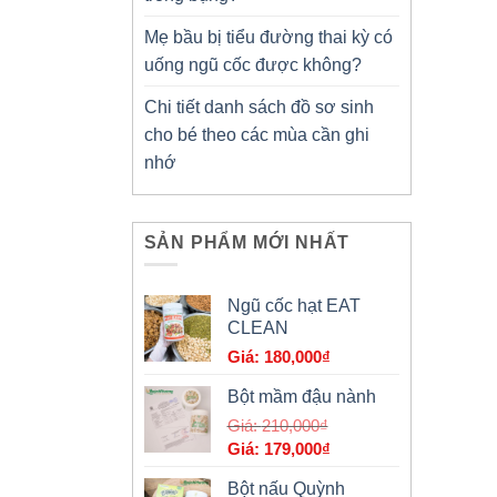
Mẹ bầu bị tiểu đường thai kỳ có
uống ngũ cốc được không?
Chi tiết danh sách đồ sơ sinh
cho bé theo các mùa cần ghi
nhớ
SẢN PHẨM MỚI NHẤT
Ngũ cốc hạt EAT
CLEAN
180,000
₫
Bột mầm đậu nành
Giá
210,000
₫
Giá
gốc
179,000
₫
hiện
là:
Bột nấu Quỳnh
tại
210,000₫.