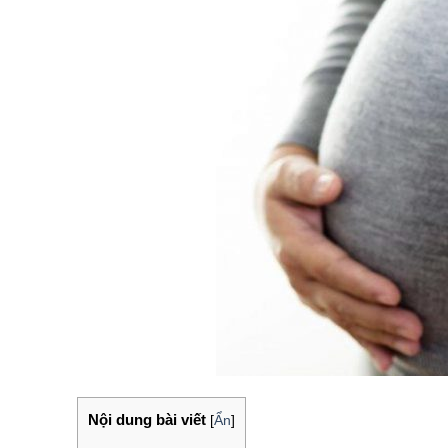
Nội dung bài viết
[
Ẩn
]