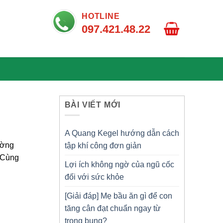
HOTLINE
097.421.48.22
BÀI VIẾT MỚI
A Quang Kegel hướng dẫn cách
ường
tập khí công đơn giản
 Cùng
Lợi ích không ngờ của ngũ cốc
đối với sức khỏe
[Giải đáp] Mẹ bầu ăn gì để con
tăng cân đạt chuẩn ngay từ
trong bụng?