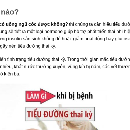
ế nào?
ỳ có uống ngũ cốc được không
? thì chúng ta cần hiểu tiểu đư
ng sẽ tiết ra một loại hormone giúp hỗ trợ phát triển thai nhi hi
ợng insulin sản sinh không đủ hoặc giảm hoạt động hay glucose
 gây nên tiểu đường thai kỳ.
 tình trạng tiểu đường thai kỳ. Trong thời gian mắc tiểu đườn
u nhiều, khát nước thường xuyên, vùng kín bị nấm, các vết thươ
có kiến bu.