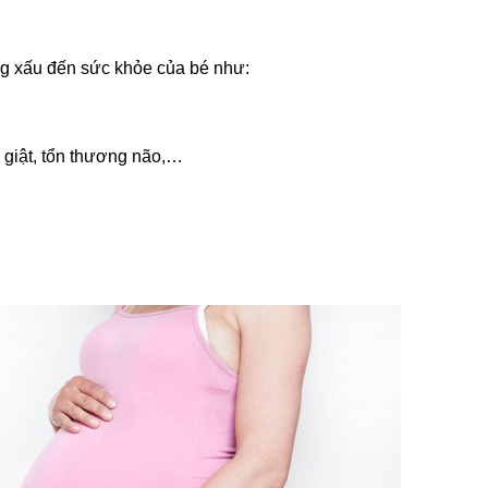
ng xấu đến sức khỏe của bé như:
o giật, tổn thương não,…