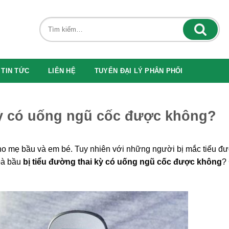
TIN TỨC
LIÊN HỆ
TUYỂN ĐẠI LÝ PHÂN PHỐI
kỳ có uống ngũ cốc được không?
cho mẹ bầu và em bé. Tuy nhiên với những người bị mắc tiểu đ
 bà bầu
bị tiểu đường thai kỳ có uống ngũ cốc được không
?