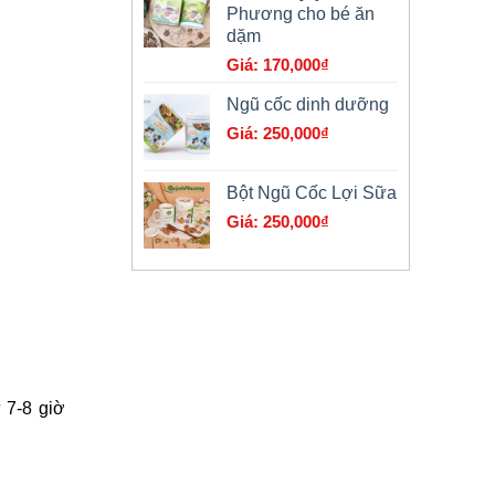
Phương cho bé ăn
là:
dặm
179,000₫.
170,000
₫
Ngũ cốc dinh dưỡng
250,000
₫
Bột Ngũ Cốc Lợi Sữa
250,000
₫
 7-8 giờ