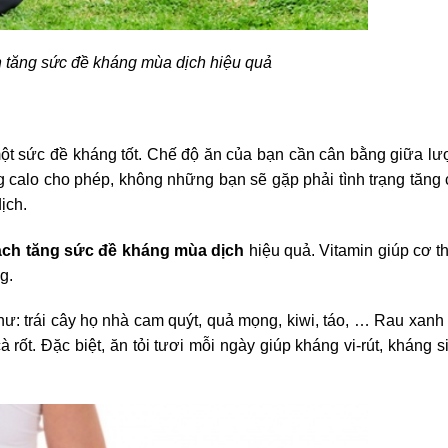
h tăng sức đề kháng mùa dịch hiệu quả
một sức đề kháng tốt. Chế độ ăn của bạn cần cân bằng giữa lư
 calo cho phép, không những bạn sẽ gặp phải tình trạng tăng 
ịch.
ách tăng sức đề kháng mùa dịch
hiệu quả. Vitamin giúp cơ t
g.
: trái cây họ nhà cam quýt, quả mọng, kiwi, táo, … Rau xanh 
à rốt. Đặc biệt, ăn tỏi tươi mỗi ngày giúp kháng vi-rút, kháng s