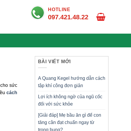
HOTLINE
097.421.48.22
BÀI VIẾT MỚI
A Quang Kegel hướng dẫn cách
 cho sức
tập khí công đơn giản
iều
cách
Lợi ích không ngờ của ngũ cốc
đối với sức khỏe
[Giải đáp] Mẹ bầu ăn gì để con
tăng cân đạt chuẩn ngay từ
trong bụng?