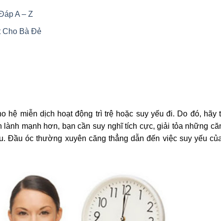
Đáp A – Z
t Cho Bà Đẻ
o hệ miễn dịch hoạt động trì trệ hoặc suy yếu đi. Do đó, hãy 
 lành mạnh hơn, bạn cần suy nghĩ tích cực, giải tỏa những că
au. Đầu óc thường xuyên căng thẳng dẫn đến việc suy yếu củ