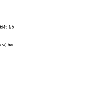
biệt là ở
o vệ bạn