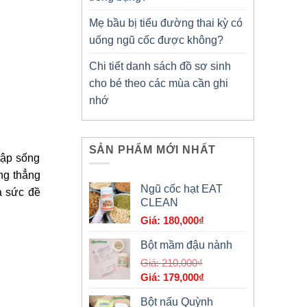
Mẹ bầu bị tiểu đường thai kỳ có
uống ngũ cốc được không?
Chi tiết danh sách đồ sơ sinh
cho bé theo các mùa cần ghi
nhớ
SẢN PHẨM MỚI NHẤT
tập sống
ng thẳng
Ngũ cốc hạt EAT
a sức đề
CLEAN
180,000
₫
Bột mầm đậu nành
Giá
210,000
₫
Giá
gốc
179,000
₫
hiện
là:
Bột nấu Quỳnh
tại
210,000₫.