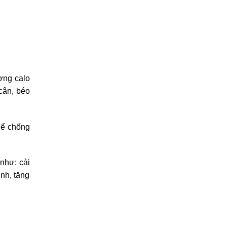
ợng calo
cân, béo
hể chống
như: cải
inh, tăng