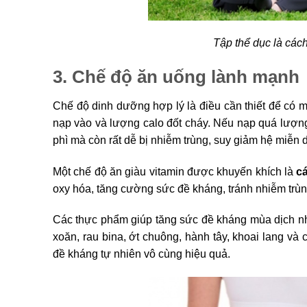
Tập thể dục là các
3. Chế độ ăn uống lành mạnh
Chế độ dinh dưỡng hợp lý là điều cần thiết để có 
nạp vào và lượng calo đốt cháy. Nếu nạp quá lượng
phì mà còn rất dễ bị nhiễm trùng, suy giảm hệ miễn d
Một chế độ ăn giàu vitamin được khuyến khích là
c
oxy hóa, tăng cường sức đề kháng, tránh nhiễm trùn
Các thực phẩm giúp tăng sức đề kháng mùa dịch như
xoăn, rau bina, ớt chuông, hành tây, khoai lang và c
đề kháng tự nhiên vô cùng hiệu quả.