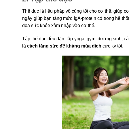
Thể dục là liệu pháp vô cùng tốt cho cơ thể, giúp c
ngày giúp bạn tăng mức IgA-protein có trong hệ th
dọa sức khỏe xâm nhập vào cơ thể.
Tập thể dục đều đặn, tập yoga, gym, dưỡng sinh, cá
là
cách tăng sức đề kháng mùa dịch
cực kỳ tốt.