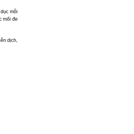
ể dục mỗi
c mối đe
ễn dịch,