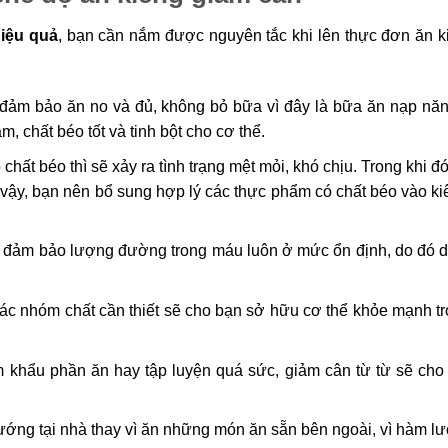
hiệu quả
, bạn cần nắm được nguyên tắc khi lên thực đơn ăn k
đảm bảo ăn no và đủ, không bỏ bữa vì đây là bữa ăn nạp nă
 chất béo tốt và tinh bột cho cơ thể.
ất béo thì sẽ xảy ra tình trạng mệt mỏi, khó chịu. Trong khi 
ì vậy, bạn nên bổ sung hợp lý các thực phẩm có chất béo vào k
y đảm bảo lượng đường trong máu luôn ở mức ổn định, do đó 
c nhóm chất cần thiết sẽ cho bạn sở hữu cơ thể khỏe mạnh tr
 khẩu phần ăn hay tập luyện quá sức, giảm cân từ từ sẽ cho
ướng tại nhà thay vì ăn những món ăn sẵn bên ngoài, vì hàm l