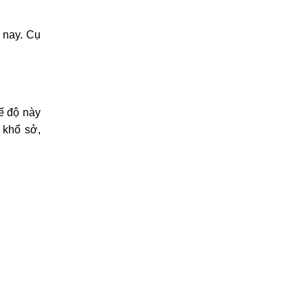
 nay. Cụ
ế độ này
 khổ sở,