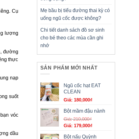
Mẹ bầu bị tiểu đường thai kỳ có
iêng. Cụ
uống ngũ cốc được không?
Chi tiết danh sách đồ sơ sinh
ng lượng
cho bé theo các mùa cần ghi
nhớ
đó, đường
iêng thực
SẢN PHẨM MỚI NHẤT
dung nạp
Ngũ cốc hạt EAT
CLEAN
ong suốt
180,000
₫
Bột mầm đậu nành
 bạn vóc
Giá
210,000
₫
Giá
gốc
179,000
₫
hiện
là:
ượng dầu
Bột nấu Quỳnh
tại
210,000₫.