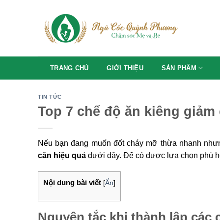
Skip
to
content
TRANG CHỦ
GIỚI THIỆU
SẢN PHẨM
TIN TỨC
Top 7 chế độ ăn kiêng giảm 
Nếu bạn đang muốn đốt cháy mỡ thừa nhanh nhưn
cân hiệu quả
dưới đây. Để có được lựa chọn phù h
Nội dung bài viết
[
Ẩn
]
Nguyên tắc khi thành lập các