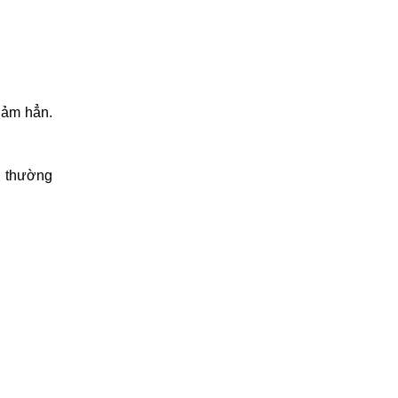
iảm hẳn.
h thường