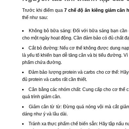
Trước khi điểm qua
7 chế độ ăn kiêng giảm cân 
thể như sau:
Không bỏ bữa sáng: Đối với bữa sáng bạn cần 
cho một ngày hoạt động. Cần đảm bảo có đủ chất đạm,
Cắt bỏ đường: Nếu cơ thể không được dung nạp ch
là yếu tố khiến bạn dễ tăng cân và bị tiểu đường. V
phẩm chứa đường.
Đảm bảo lượng protein và carbs cho cơ thể: Hã
đủ protein và carbs rất cần thiết.
Cân bằng các nhóm chất: Cung cấp cho cơ thể cá
quá trình giảm cân.
Giảm cân từ từ: Đừng quá nóng vội mà cắt giảm
dáng như ý và lâu dài.
Tránh xa thực phẩm chế biến sẵn: Hãy tập nấu n