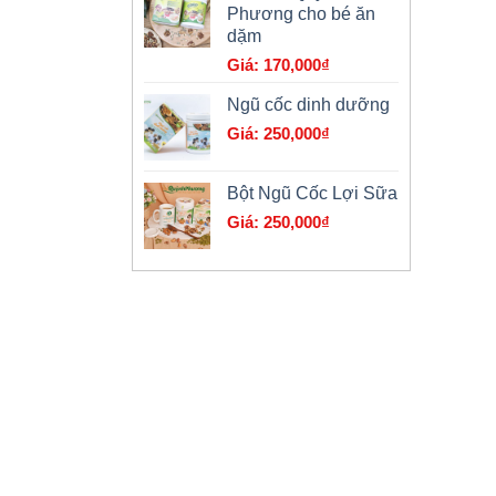
Phương cho bé ăn
là:
dặm
179,000₫.
170,000
₫
Ngũ cốc dinh dưỡng
250,000
₫
Bột Ngũ Cốc Lợi Sữa
250,000
₫