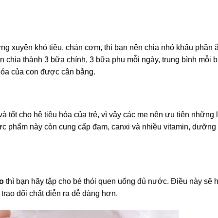
g xuyên khó tiêu, chán cơm, thì bạn nên chia nhỏ khẩu phần ă
ên chia thành 3 bữa chính, 3 bữa phụ mỗi ngày, trung bình mỗi 
 hóa của con được cân bằng.
tốt cho hệ tiêu hóa của trẻ, vì vậy các mẹ nên ưu tiên những 
ực phẩm này còn cung cấp đạm, canxi và nhiều vitamin, dưỡng 
o
thì bạn hãy tập cho bé thói quen uống đủ nước. Điều này sẽ h
h trao đổi chất diễn ra dễ dàng hơn.