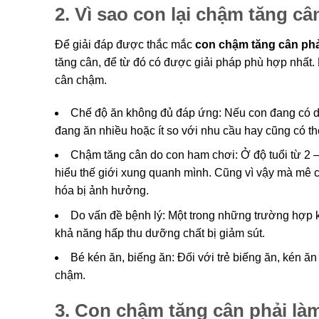
2. Vì sao con lại chậm tăng c
Để giải đáp được thắc mắc
con chậm tăng cân phả
tăng cân, để từ đó có được giải pháp phù hợp nhất. 
cân chậm.
Chế độ ăn không đủ đáp ứng: Nếu con đang có dấu
đang ăn nhiều hoặc ít so với nhu cầu hay cũng có t
Chậm tăng cân do con ham chơi: Ở độ tuổi từ 2 
hiểu thế giới xung quanh mình. Cũng vì vậy mà mê 
hóa bị ảnh hưởng.
Do vấn đề bệnh lý: Một trong những trường hợp k
khả năng hấp thu dưỡng chất bị giảm sút.
Bé kén ăn, biếng ăn: Đối với trẻ biếng ăn, kén ăn 
chậm.
3. Con chậm tăng cân phải là