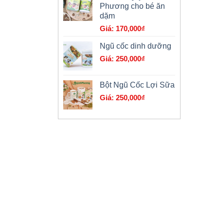
Phương cho bé ăn
là:
dặm
179,000₫.
170,000
₫
Ngũ cốc dinh dưỡng
250,000
₫
Bột Ngũ Cốc Lợi Sữa
250,000
₫