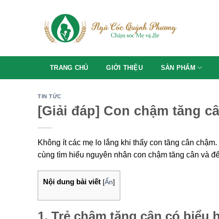
Skip
to
content
TRANG CHỦ
GIỚI THIỆU
SẢN PHẨM
TIN TỨC
[Giải đáp] Con chậm tăng câ
Không ít các mẹ lo lắng khi thấy con tăng cân chậm
cùng tìm hiểu nguyên nhân con chậm tăng cân và để
Nội dung bài viết
[
Ẩn
]
1. Trẻ chậm tăng cân có biểu 