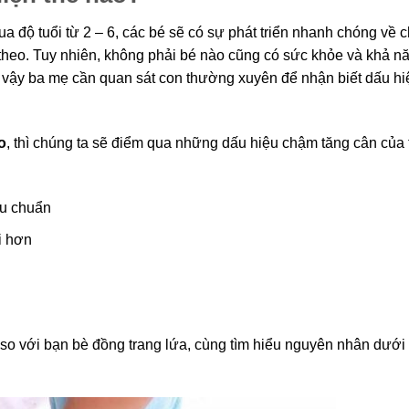
ua độ tuổi từ 2 – 6, các bé sẽ có sự phát triển nhanh chóng về 
p theo. Tuy nhiên, không phải bé nào cũng có sức khỏe và khả n
ì vậy ba mẹ cần quan sát con thường xuyên để nhận biết dấu hi
o
, thì chúng ta sẽ điểm qua những dấu hiệu chậm tăng cân của t
êu chuẩn
i hơn
o với bạn bè đồng trang lứa, cùng tìm hiểu nguyên nhân dưới