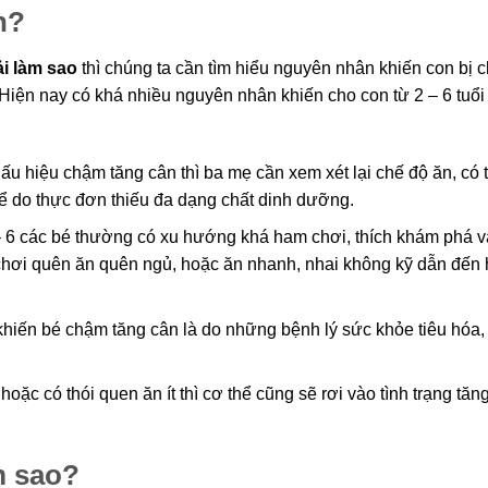
ân?
i làm sao
thì chúng ta cần tìm hiểu nguyên nhân khiến con bị 
Hiện nay có khá nhiều nguyên nhân khiến cho con từ 2 – 6 tuổi
 hiệu chậm tăng cân thì ba mẹ cần xem xét lại chế độ ăn, có 
hể do thực đơn thiếu đa dạng chất dinh dưỡng.
– 6 các bé thường có xu hướng khá ham chơi, thích khám phá v
chơi quên ăn quên ngủ, hoặc ăn nhanh, nhai không kỹ dẫn đến 
hiến bé chậm tăng cân là do những bệnh lý sức khỏe tiêu hóa,
hoặc có thói quen ăn ít thì cơ thể cũng sẽ rơi vào tình trạng tăn
m sao?