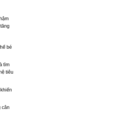
chậm
 tăng
thể bé
à tìm
hệ tiêu
 khiến
g cân