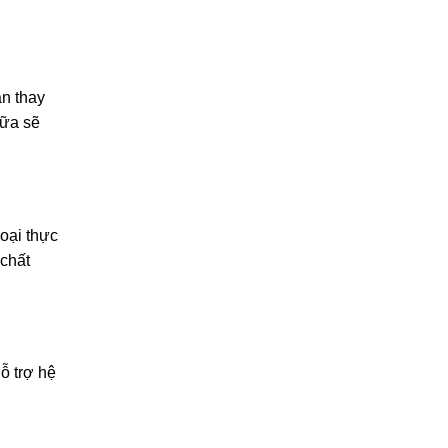
n thay
bữa sẽ
loại thực
chất
ỗ trợ hệ