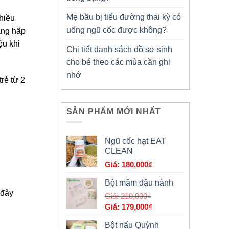
Mẹ bầu bị tiểu đường thai kỳ có
chiều
uống ngũ cốc được không?
ăng hấp
ệu khi
Chi tiết danh sách đồ sơ sinh
cho bé theo các mùa cần ghi
nhớ
rẻ từ 2
SẢN PHẨM MỚI NHẤT
Ngũ cốc hạt EAT
CLEAN
180,000
₫
Bột mầm đậu nành
 đây
Giá
210,000
₫
Giá
gốc
179,000
₫
hiện
là:
Bột nấu Quỳnh
tại
210,000₫.