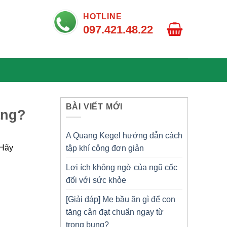
HOTLINE
097.421.48.22
BÀI VIẾT MỚI
ặng?
A Quang Kegel hướng dẫn cách
 Hãy
tập khí công đơn giản
Lợi ích không ngờ của ngũ cốc
đối với sức khỏe
[Giải đáp] Mẹ bầu ăn gì để con
tăng cân đạt chuẩn ngay từ
trong bụng?