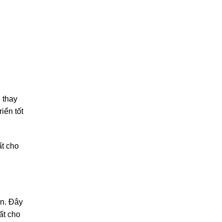
 thay
iển tốt
ất cho
ơn. Đây
ất cho