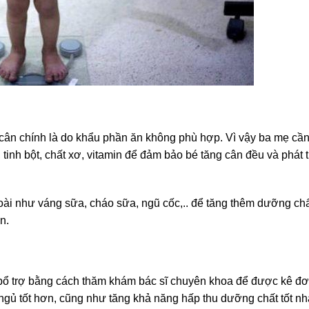
ân chính là do khẩu phần ăn không phù hợp. Vì vậy ba mẹ cần
nh bột, chất xơ, vitamin để đảm bảo bé tăng cân đều và phát tr
oài như váng sữa, cháo sữa, ngũ cốc,.. để tăng thêm dưỡng ch
ăn.
 bổ trợ bằng cách thăm khám bác sĩ chuyên khoa để được kê đ
 ngủ tốt hơn, cũng như tăng khả năng hấp thu dưỡng chất tốt nh