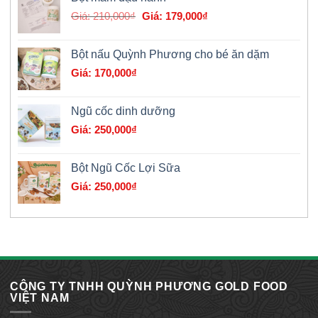
Giá
Giá
210,000
₫
179,000
₫
gốc
hiện
là:
tại
Bột nấu Quỳnh Phương cho bé ăn dặm
210,000₫.
là:
170,000
₫
179,000₫.
Ngũ cốc dinh dưỡng
250,000
₫
Bột Ngũ Cốc Lợi Sữa
250,000
₫
CÔNG TY TNHH QUỲNH PHƯƠNG GOLD FOOD
VIỆT NAM