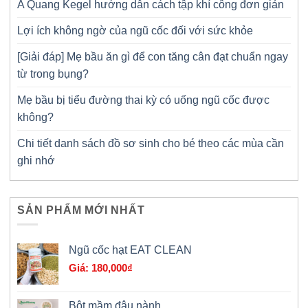
A Quang Kegel hướng dẫn cách tập khí công đơn giản
Lợi ích không ngờ của ngũ cốc đối với sức khỏe
[Giải đáp] Mẹ bầu ăn gì để con tăng cân đạt chuẩn ngay
từ trong bụng?
Mẹ bầu bị tiểu đường thai kỳ có uống ngũ cốc được
không?
Chi tiết danh sách đồ sơ sinh cho bé theo các mùa cần
ghi nhớ
SẢN PHẨM MỚI NHẤT
Ngũ cốc hạt EAT CLEAN
180,000
₫
Bột mầm đậu nành