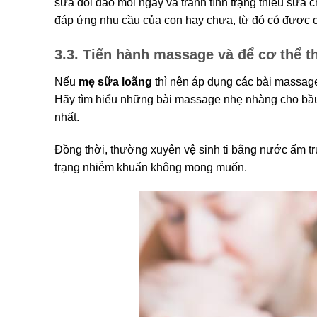
sữa dồi dào mỗi ngày và tránh tình trạng thiếu sữa
đáp ứng nhu cầu của con hay chưa, từ đó có được c
3.3. Tiến hành massage và để cơ thể t
Nếu
mẹ sữa loãng
thì nên áp dụng các bài massage
Hãy tìm hiểu những bài massage nhẹ nhàng cho bầu n
nhất.
Đồng thời, thường xuyên vệ sinh ti bằng nước ấm tr
trạng nhiễm khuẩn không mong muốn.