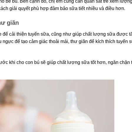
 cho bé bú. Bên cạnh đó, chị em cũng cần quan sát trẻ xem lượn
ách giải quyết phù hợp đảm bảo sữa tiết nhiều và điều hơn.
hư giãn
 để cải thiện tuyến sữa, cũng như giúp chất lượng sữa được tă
gực để tạo cảm giác thoải mái, thư giãn để kích thích tuyến s
ước khi cho con bú sẽ giúp chất lượng sữa tốt hơn, ngăn chặn 