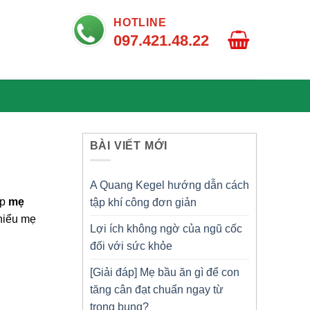
HOTLINE
097.421.48.22
BÀI VIẾT MỚI
A Quang Kegel hướng dẫn cách
ợp
mẹ
tập khí công đơn giản
 hiểu mẹ
Lợi ích không ngờ của ngũ cốc
đối với sức khỏe
[Giải đáp] Mẹ bầu ăn gì để con
tăng cân đạt chuẩn ngay từ
trong bụng?