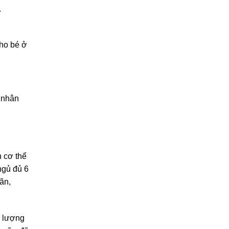
.
cho bé ở
n nhân
h cơ thể
ngủ đủ 6
ãn,
ì lượng