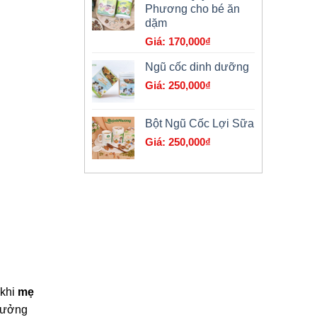
Phương cho bé ăn
là:
dặm
179,000₫.
170,000
₫
Ngũ cốc dinh dưỡng
250,000
₫
Bột Ngũ Cốc Lợi Sữa
250,000
₫
 khi
mẹ
 hưởng