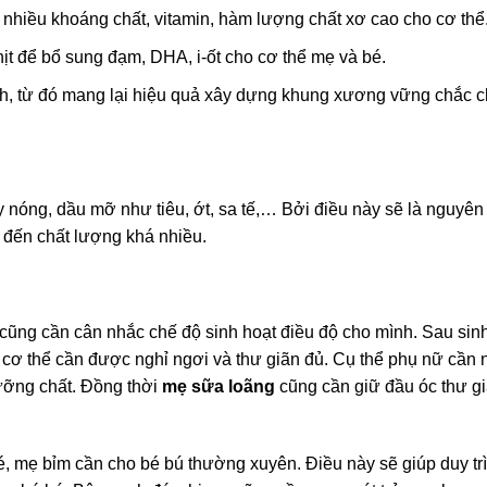
ó nhiều khoáng chất, vitamin, hàm lượng chất xơ cao cho cơ thể
thịt để bổ sung đạm, DHA, i-ốt cho cơ thể mẹ và bé.
inh, từ đó mang lại hiệu quả xây dựng khung xương vững chắc 
 nóng, dầu mỡ như tiêu, ớt, sa tế,… Bởi điều này sẽ là nguyê
g đến chất lượng khá nhiều.
cũng cần cân nhắc chế độ sinh hoạt điều độ cho mình. Sau sin
 cơ thể cần được nghỉ ngơi và thư giãn đủ. Cụ thể phụ nữ cần 
dưỡng chất. Đồng thời
mẹ sữa loãng
cũng cần giữ đầu óc thư gi
 mẹ bỉm cần cho bé bú thường xuyên. Điều này sẽ giúp duy tr