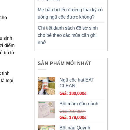
Mẹ bầu bị tiểu đường thai kỳ có
uống ngũ cốc được không?
 cho
Chi tiết danh sách đồ sơ sinh
cho bé theo các mùa cần ghi
u sinh
nhớ
ời điểm
é bú từ
SẢN PHẨM MỚI NHẤT
 tính
Ngũ cốc hạt EAT
là loại
CLEAN
180,000
₫
Bột mầm đậu nành
Giá
210,000
₫
Giá
gốc
179,000
₫
hiện
là:
Bột nấu Quỳnh
tại
210,000₫.