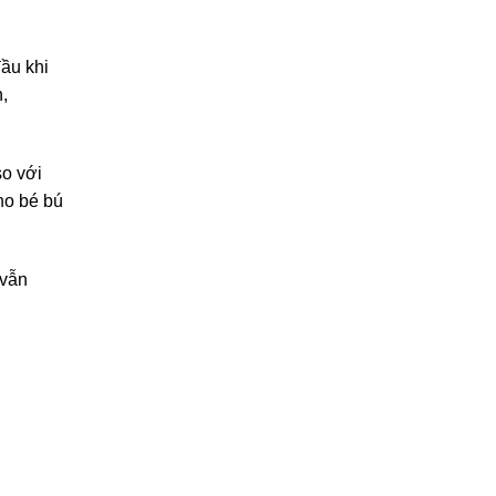
ầu khi
,
so với
cho bé bú
 vẫn