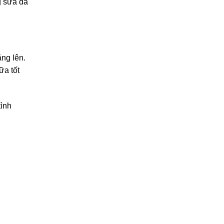
g sữa đã
ng lên.
ữa tốt
tình