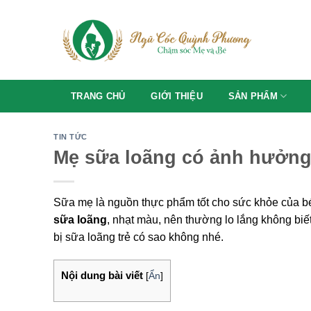
Skip
to
content
TRANG CHỦ
GIỚI THIỆU
SẢN PHẨM
TIN TỨC
Mẹ sữa loãng có ảnh hưởng
Sữa mẹ là nguồn thực phẩm tốt cho sức khỏe của bé
sữa loãng
, nhạt màu, nên thường lo lắng không biế
bị sữa loãng
trẻ có sao không nhé.
Nội dung bài viết
[
Ẩn
]