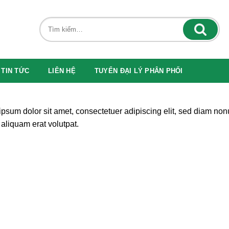
TIN TỨC
LIÊN HỆ
TUYỂN ĐẠI LÝ PHÂN PHỐI
psum dolor sit amet, consectetuer adipiscing elit, sed diam no
aliquam erat volutpat.