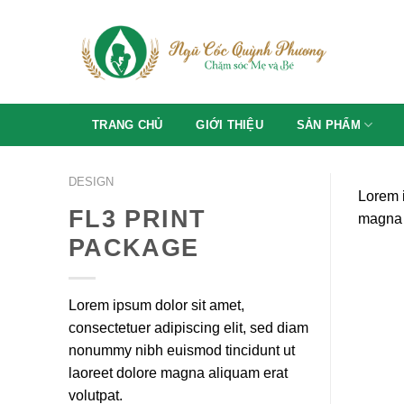
Skip
to
content
TRANG CHỦ
GIỚI THIỆU
SẢN PHẨM
DESIGN
Lorem i
FL3 PRINT
magna 
PACKAGE
Lorem ipsum dolor sit amet,
consectetuer adipiscing elit, sed diam
nonummy nibh euismod tincidunt ut
laoreet dolore magna aliquam erat
volutpat.